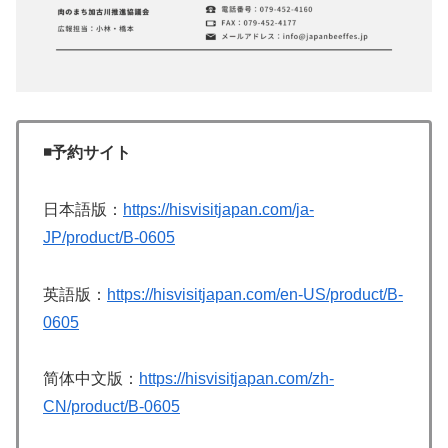
◾️予約サイト
日本語版：
https://hisvisitjapan.com/ja-
JP/product/B-0605
英語版：
https://hisvisitjapan.com/en-US/product/B-
0605
简体中文版：
https://hisvisitjapan.com/zh-
CN/product/B-0605