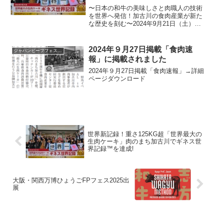
〜日本の和牛の美味しさと肉職人の技術
を世界へ発信！加古川の食肉産業が新た
な歴史を刻む〜2024年9月21日（土）、
肉のまち加古川推進協議会は、「世界最
大の生肉ケーキ（Largest raw meat
cake）」がギネス世界記録™を達成し
2024年９月27日掲載「食肉速
ジャパンビーフフェスティバル
ま...
報」に掲載されました
2024年９月27日掲載「食肉速報」→詳細
ページダウンロード
世界新記録！重さ125KG超「世界最大の
生肉ケーキ」肉のまち加古川でギネス世
界記録™︎を達成!
大阪・関西万博ひょうごFPフェス2025出
展