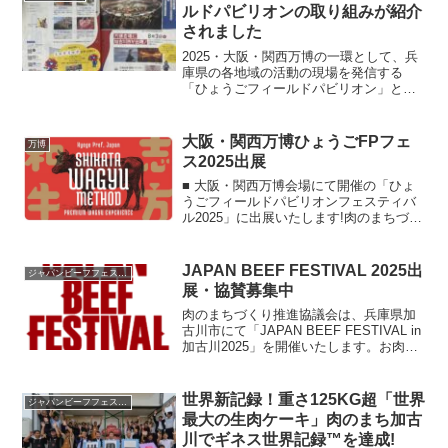
ルドパビリオンの取り組みが紹介
されました
2025・大阪・関西万博の一環として、兵
庫県の各地域の活動の現場を発信する
「ひょうごフィールドパビリオン」とす
る取り組みが行われています。肉のまち
づくり推進協議会では、そのひょうごフ
ィールドパビリオンの取り組みとして
大阪・関西万博ひょうごFPフェ
万博
「150年の歴史から紡ぎ...
ス2025出展
■ 大阪・関西万博会場にて開催の「ひょ
うごフィールドパビリオンフェスティバ
ル2025」に出展いたします!肉のまちづく
り推進協議会は、2025年5月29日(木)に大
阪・関西万博会場で開催される「ひょう
ごフィールドパビリオンフェスティバル
JAPAN BEEF FESTIVAL 2025出
ジャパンビーフフェスティバル
202...
展・協賛募集中
肉のまちづくり推進協議会は、兵庫県加
古川市にて「JAPAN BEEF FESTIVAL in
加古川2025」を開催いたします。お肉屋
さんが力を合わせた肉フェスティバルで
す。2023年、24年に続いて３回めの開催
となります。現在、出展・協賛...
世界新記録！重さ125KG超「世界
ジャパンビーフフェスティバル
最大の生肉ケーキ」肉のまち加古
川でギネス世界記録™︎を達成!