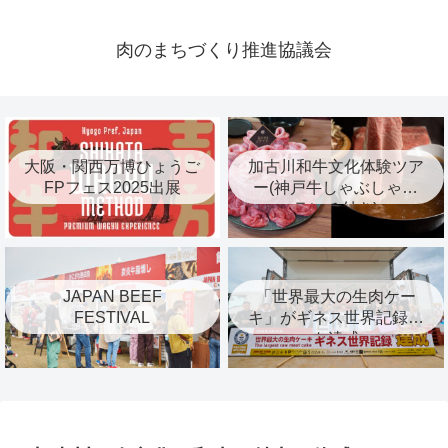
肉のまちづくり推進協議会
大阪・関西万博ひょうご
加古川和牛文化体験ツア
FPフェス2025出展
ー(神戸牛しゃぶしゃぶ
ランチ付き)
JAPAN BEEF
「世界最大の生肉ケー
FESTIVAL
キ」がギネス世界記録™︎
を達成