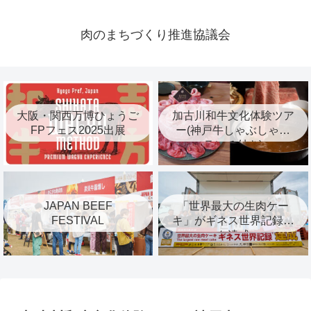
肉のまちづくり推進協議会
大阪・関西万博ひょうご
加古川和牛文化体験ツア
FPフェス2025出展
ー(神戸牛しゃぶしゃぶ
ランチ付き)
JAPAN BEEF
「世界最大の生肉ケー
FESTIVAL
キ」がギネス世界記録™︎
を達成