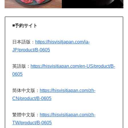
◾️予約サイト
日本語版：
https://hisvisitjapan.com/ja-
JP/product/B-0605
英語版：
https://hisvisitjapan.com/en-US/product/B-
0605
简体中文版：
https://hisvisitjapan.com/zh-
CN/product/B-0605
繁體中文版：
https://hisvisitjapan.com/zh-
TW/product/B-0605