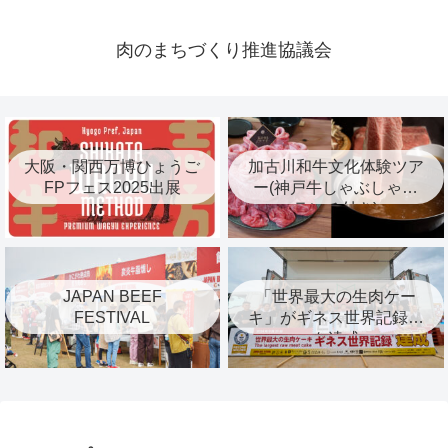
肉のまちづくり推進協議会
大阪・関西万博ひょうご
加古川和牛文化体験ツア
FPフェス2025出展
ー(神戸牛しゃぶしゃぶ
ランチ付き)
JAPAN BEEF
「世界最大の生肉ケー
FESTIVAL
キ」がギネス世界記録™︎
を達成