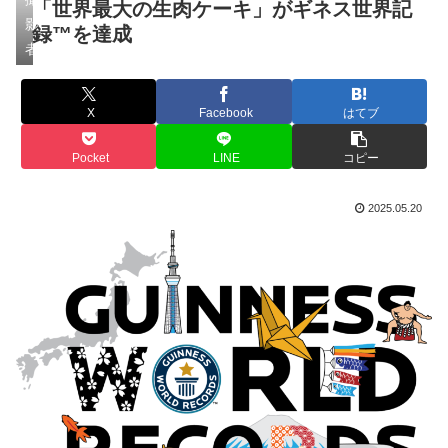
「世界最大の生肉ケーキ」がギネス世界記
影
録™︎を達成
者
X
Facebook
はてブ
Pocket
LINE
コピー
2025.05.20