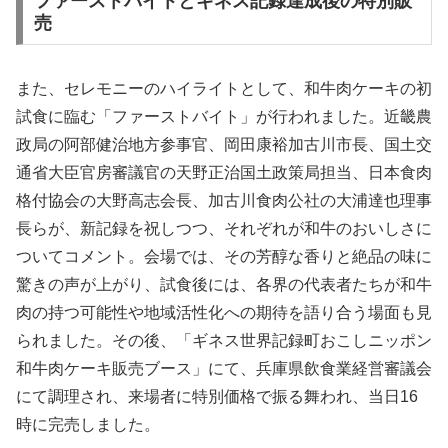
ファーストバイトとギネス記録達成後の特別販
売
また、セレモニーのハイライトとして、和牛肉ケーキの初
試食に臨む「ファーストバイト」が行われました。近畿農
政局の阿部健治地方参事官、岡田康裕加古川市長、国土交
通省大臣官房審議官の天野正治国土政策局担当、日本食肉
格付協会の大野高志会長、加古川食肉公社の大浦達也理事
長らが、新記録を祝しつつ、それぞれが和牛のおいしさに
ついてコメント。会場では、その芳醇な香りと絶品の味に
驚きの声が上がり、試食後には、各界の代表者たちが和牛
肉の持つ可能性や地域活性化への期待を語り合う場面も見
られました。その後、「ギネス世界記録町おこしニッポン
和牛肉ケーキ販売ブース」にて、兵庫県飲食業経営審議会
にて調理され、来場者に特別価格で振る舞われ、当日16
時に完売しました。