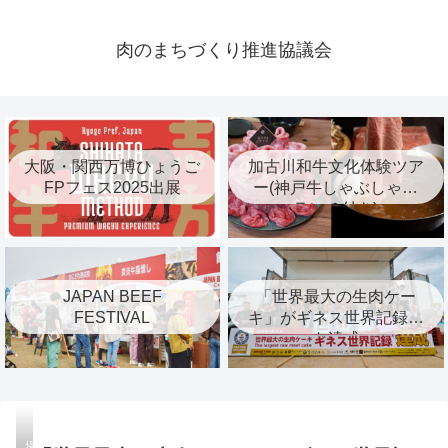
肉のまちづくり推進協議会
大阪・関西万博ひょうご
加古川和牛文化体験ツア
FPフェス2025出展
ー(神戸牛しゃぶしゃぶ
ランチ付き)
JAPAN BEEF
「世界最大の生肉ケー
FESTIVAL
キ」がギネス世界記録™︎
を達成
撮